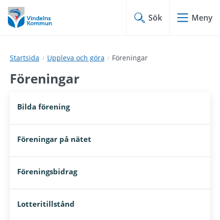
Hoppa
Hoppa
till
till
Sök
Meny
innehåll
undermeny
Startsida
Uppleva och göra
Föreningar
Föreningar
Bilda förening
Föreningar på nätet
Föreningsbidrag
Lotteritillstånd