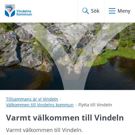
Hoppa
Hoppa
till
till
Sök
Meny
innehåll
undermeny
Tillsammans är vi Vindeln
Välkommen till Vindelns kommun
Flytta till Vindeln
Varmt välkommen till Vindeln
Varmt välkommen till Vindeln.