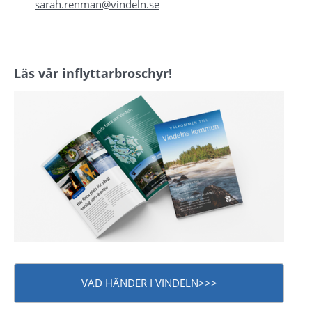
sarah.renman@vindeln.se
Läs vår inflyttarbroschyr!
VAD HÄNDER I VINDELN>>>