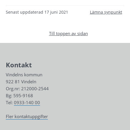
Senast uppdaterad
17 juni 2021
Lämna synpunkt
Till toppen av sidan
Kontakt
Vindelns kommun
922 81 Vindeln
Org.nr: 212000-2544
Bg: 595-9168
Tel: 
0933-140 00
Fler kontaktuppgifter