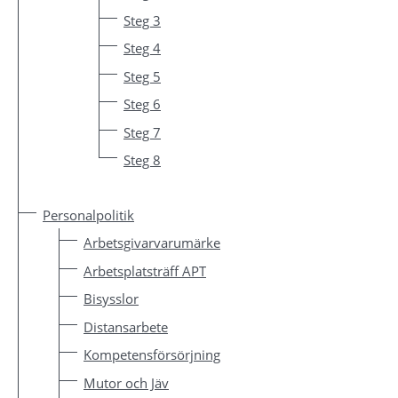
Steg 3
Steg 4
Steg 5
Steg 6
Steg 7
Steg 8
Personalpolitik
Arbetsgivarvarumärke
Arbetsplatsträff APT
Bisysslor
Distansarbete
Kompetensförsörjning
Mutor och Jäv