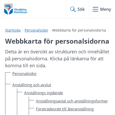
Hoppa
Hoppa
till
till
Sök
Meny
innehåll
undermeny
Startsida
Personalsidor
Webbkarta för personalsidorna
Webbkarta för personalsidorna
Detta är en översikt av strukturen och innehållet 
på personalsidorna. Klicka på länkarna för att 
komma till en sida.
Personalsidor
Anställning och avslut
Anställnings ingående
Anställningsavtal och anställningsformer
Företrädesrätt till återanställning