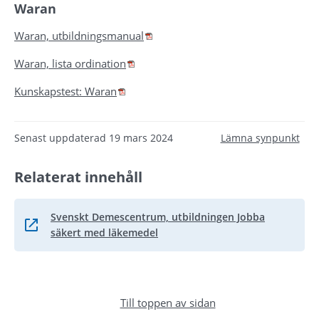
Waran
Pdf, 336.8 kB.
Waran, utbildningsmanual
Pdf, 186.6 kB.
Waran, lista ordination
Pdf, 89.6 kB.
Kunskapstest: Waran
Senast uppdaterad
19 mars 2024
Lämna synpunkt
Relaterat innehåll
Svenskt Demescentrum, utbildningen Jobba
Länk till annan webbplats.
säkert med läkemedel
Till toppen av sidan