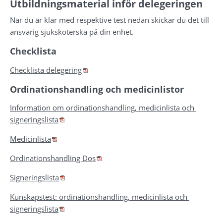
Utbildningsmaterial inför delegeringen
När du är klar med respektive test nedan skickar du det till 
ansvarig sjuksköterska på din enhet.
Checklista
Pdf, 169.7 kB.
Checklista delegering
Ordinationshandling och medicinlistor
Information om ordinationshandling, medicinlista och 
Pdf, 749.4 kB.
signeringslista
Pdf, 250.5 kB.
Medicinlista
Pdf, 144.5 kB.
Ordinationshandling Dos
Pdf, 106.8 kB.
Signeringslista
Kunskapstest: ordinationshandling, medicinlista och 
Pdf, 91.2 kB.
signeringslista