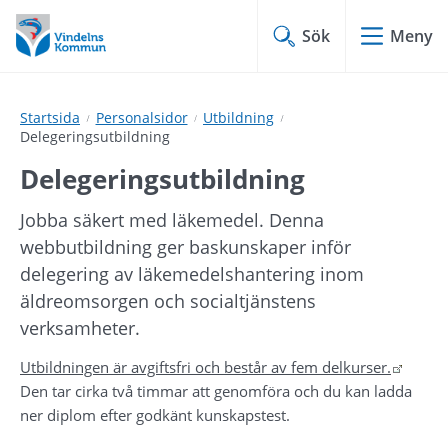
Hoppa
Hoppa
till
till
Sök
Meny
innehåll
undermeny
Startsida
Personalsidor
Utbildning
Delegeringsutbildning
Delegeringsutbildning
Jobba säkert med läkemedel. Denna 
webbutbildning ger baskunskaper inför 
delegering av läkemedels­hantering inom 
äldreomsorgen och socialtjänstens 
verksamheter.
Länk t
Utbildningen är avgiftsfri och består av fem delkurser.
Den tar cirka två timmar att genomföra och du kan ladda 
ner diplom efter godkänt kunskapstest.