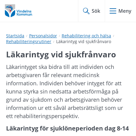
Hoppa
Hoppa
till
till
Sök
Meny
innehåll
undermeny
Startsida
Personalsidor
Rehabilitering och hälsa
Rehabiliteringsrutiner
Läkarintyg vid sjukfrånvaro
Läkarintyg vid sjukfrånvaro
Läkarintyget ska bidra till att individen och 
arbetsgivaren får relevant medicinsk 
information. Individen behöver intyget för att 
kunna styrka sin nedsatta arbetsförmåga på 
grund av sjukdom och arbetsgivaren behöver 
information ur ett såväl arbetsrättsligt som ur 
ett rehabiliteringsperspektiv.
Läkarintyg för sjuklöneperioden dag 8-14