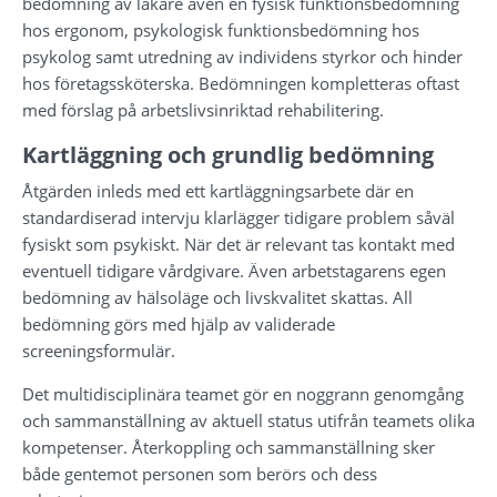
bedömning av läkare även en fysisk funktionsbedömning 
hos ergonom, psykologisk funktionsbedömning hos 
psykolog samt utredning av individens styrkor och hinder 
hos företagssköterska. Bedömningen kompletteras oftast 
med förslag på arbetslivsinriktad rehabilitering.
Kartläggning och grundlig bedömning
Åtgärden inleds med ett kartläggningsarbete där en 
standardiserad intervju klarlägger tidigare problem såväl 
fysiskt som psykiskt. När det är relevant tas kontakt med 
eventuell tidigare vårdgivare. Även arbetstagarens egen 
bedömning av hälsoläge och livskvalitet skattas. All 
bedömning görs med hjälp av validerade 
screeningsformulär.
Det multidisciplinära teamet gör en noggrann genomgång 
och sammanställning av aktuell status utifrån teamets olika 
kompetenser. Återkoppling och sammanställning sker 
både gentemot personen som berörs och dess 