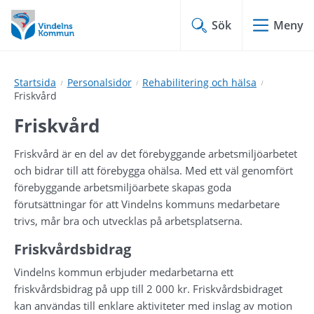
Hoppa
Hoppa
till
till
Sök
Meny
innehåll
undermeny
Startsida
Personalsidor
Rehabilitering och hälsa
Friskvård
Friskvård
Friskvård är en del av det förebyggande arbetsmiljöarbetet 
och bidrar till att förebygga ohälsa. Med ett väl genomfört 
förebyggande arbetsmiljöarbete skapas goda 
förutsättningar för att Vindelns kommuns medarbetare 
trivs, mår bra och utvecklas på arbetsplatserna.
Friskvårdsbidrag
Vindelns kommun erbjuder medarbetarna ett 
friskvårdsbidrag på upp till 2 000 kr. Friskvårdsbidraget 
kan användas till enklare aktiviteter med inslag av motion 