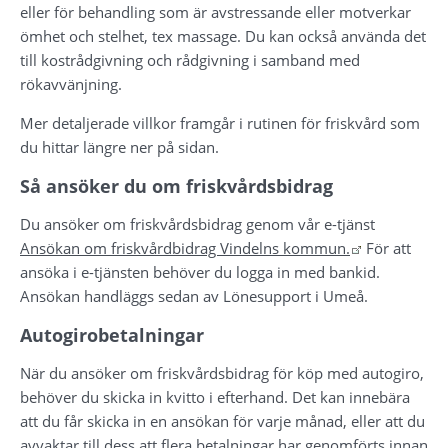
eller för behandling som är avstressande eller motverkar 
ömhet och stelhet, tex massage. Du kan också använda det 
till kostrådgivning och rådgivning i samband med 
rökavvänjning.
Mer detaljerade villkor framgår i rutinen för friskvård som 
du hittar längre ner på sidan.
Så ansöker du om friskvårdsbidrag
Du ansöker om friskvårdsbidrag genom vår e-tjänst 
Länk till an
Ansökan om friskvårdbidrag Vindelns kommun.
 För att 
ansöka i e-tjänsten behöver du logga in med bankid. 
Ansökan handläggs sedan av Lönesupport i Umeå.
Autogirobetalningar
När du ansöker om friskvårdsbidrag för köp med autogiro, 
behöver du skicka in kvitto i efterhand. Det kan innebära 
att du får skicka in en ansökan för varje månad, eller att du 
avvaktar till dess att flera betalningar har genomförts innan 