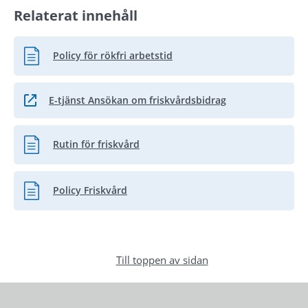
Relaterat innehåll
Policy för rökfri arbetstid
Pdf, 412 kB.
E-tjänst Ansökan om friskvårdsbidrag
Länk till annan webbplats.
Rutin för friskvård
Pdf, 372.5 kB.
Policy Friskvård
Pdf, 321.1 kB.
Till toppen av sidan