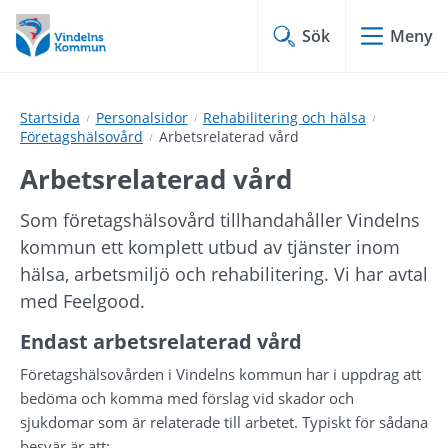
Hoppa
Hoppa
till
till
Sök
Meny
innehåll
undermeny
Startsida
Personalsidor
Rehabilitering och hälsa
Företagshälsovård
Arbetsrelaterad vård
Arbetsrelaterad vård
Som företagshälsovård tillhandahåller Vindelns 
kommun ett komplett utbud av tjänster inom 
hälsa, arbetsmiljö och rehabilitering. Vi har avtal 
med Feelgood. 
Endast arbetsrelaterad vård
Företagshälsovården i Vindelns kommun har i uppdrag att 
bedöma och komma med förslag vid skador och 
sjukdomar som är relaterade till arbetet. Typiskt för sådana 
besvär är att: