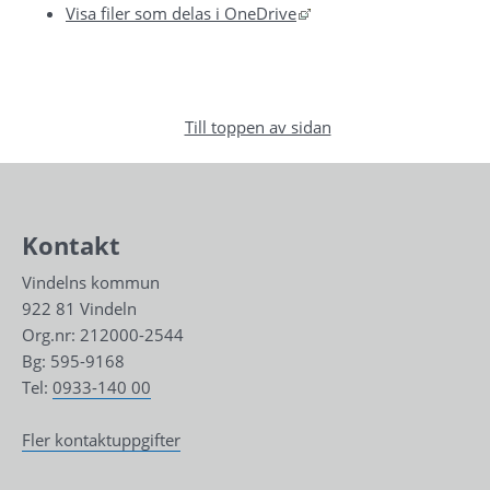
Länk till annan webbplat
Visa filer som delas i OneDrive
Till toppen av sidan
Kontakt
Vindelns kommun
922 81 Vindeln
Org.nr: 212000-2544
Bg: 595-9168
Tel: 
0933-140 00
Fler kontaktuppgifter