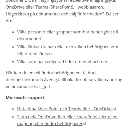
dokument. Gå till lagringsytan i respektive fillagringsyta, 
OneDrive eller Teams (SharePoint), i webbläsaren. 
Högerklicka på dokumentet och välj ”information”. Då ser 
du:
Vilka personer eller grupper som har behörighet till 
dokumentet.
Vilka länkar du har delat och vilken behörighet som 
följer med länken.
Vilka som har redigerad i dokumentet och när.
Här kan du enkelt ändra behörigheten, ta bort 
delningslänkar och även gå tillbaka för att se vilken ändring 
en användare har gjort.
Microsoft support
Länk t
Hitta dina SharePoint och Teams-filer i OneDrive
Sluta dela OneDrive-filer eller SharePoint-filer eller 
Länk till annan webbp
mappar, eller ändra behörigheter