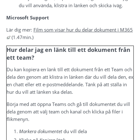
du vill använda, klistra in länken och skicka iväg.
Microsoft Support
Lär dig mer: 
Film som visar hur du delar dokument i M365
Länk till annan webbplats, öppnas i nytt fönster.
 (1.47min.)
Hur delar jag en länk till ett dokument från 
ett team?
Du kan kopiera en länk till ett dokument från ett Team och 
dela den genom att klistra in länken där du vill dela den, ex 
en chatt eller ett e-postmeddelande. Tänk på att ställa in 
hur du vill att länken ska delas.
Börja med att öppna Teams och gå till dokumentet du vill 
dela genom att välj team och kanal och klicka på filer i 
flikmenyn.
Markera dokumentet
 du vill dela
Klicka på 
Kopiera länk