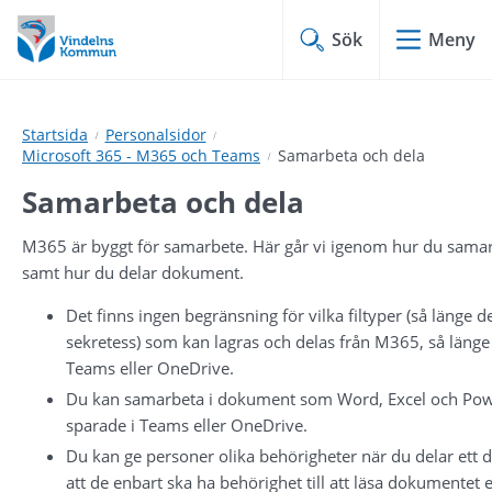
Hoppa
Hoppa
till
till
Sök
Meny
innehåll
undermeny
Startsida
Personalsidor
Microsoft 365 - M365 och Teams
Samarbeta och dela
Samarbeta och dela
M365 är byggt för samarbete. Här går vi igenom hur du samar
samt hur du delar dokument.
Det finns ingen begränsning för vilka filtyper (så länge de
sekretess) som kan lagras och delas från M365, så länge f
Teams eller OneDrive.
Du kan samarbeta i dokument som Word, Excel och Pow
sparade i Teams eller OneDrive.
Du kan ge personer olika behörigheter när du delar ett 
att de enbart ska ha behörighet till att läsa dokumentet el