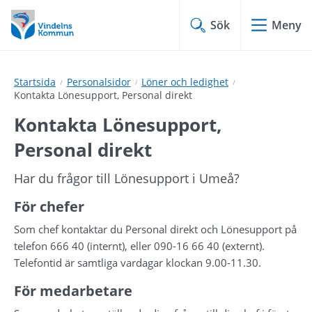
Hoppa
Hoppa
till
till
Sök
Meny
innehåll
undermeny
Startsida
Personalsidor
Löner och ledighet
Kontakta Lönesupport, Personal direkt
Kontakta Lönesupport, 
Personal direkt
Har du frågor till Lönesupport i Umeå?
För chefer
Som chef kontaktar du Personal direkt och Lönesupport på 
telefon 666 40 (internt), eller 090-16 66 40 (externt). 
Telefontid är samtliga vardagar klockan 9.00-11.30.
För medarbetare