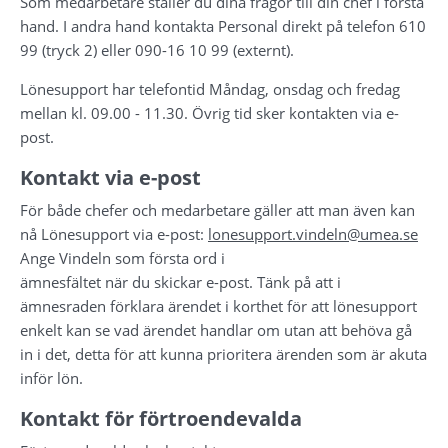
Som medarbetare ställer du dina frågor till din chef i första 
hand. I andra hand kontakta Personal direkt på telefon 610 
99 (tryck 2) eller 090-16 10 99 (externt).
Lönesupport har telefontid Måndag, onsdag och fredag 
mellan kl. 09.00 - 11.30. Övrig tid sker kontakten via e-
post.
Kontakt via e-post
För både chefer och medarbetare gäller att man även kan 
nå Lönesupport via e-post: 
lonesupport.vindeln@umea.se
Ange Vindeln som första ord i
ämnesfältet när du skickar e-post. Tänk på att i 
ämnesraden förklara ärendet i korthet för att lönesupport 
enkelt kan se vad ärendet handlar om utan att behöva gå 
in i det, detta för att kunna prioritera ärenden som är akuta 
inför lön.
Kontakt för förtroendevalda