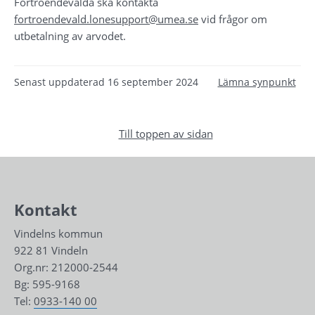
Förtroendevalda ska kontakta 
fortroendevald.lonesupport@umea.se
 vid frågor om 
utbetalning av arvodet.
Senast uppdaterad
16 september 2024
Lämna synpunkt
Till toppen av sidan
Kontakt
Vindelns kommun
922 81 Vindeln
Org.nr: 212000-2544
Bg: 595-9168
Tel: 
0933-140 00