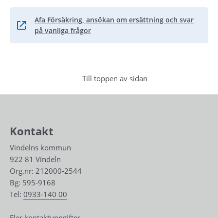
Afa Försäkring, ansökan om ersättning och svar
Länk till annan webbplats.
på vanliga frågor
Till toppen av sidan
Kontakt
Vindelns kommun
922 81 Vindeln
Org.nr: 212000-2544
Bg: 595-9168
Tel: 
0933-140 00
Fler kontaktuppgifter