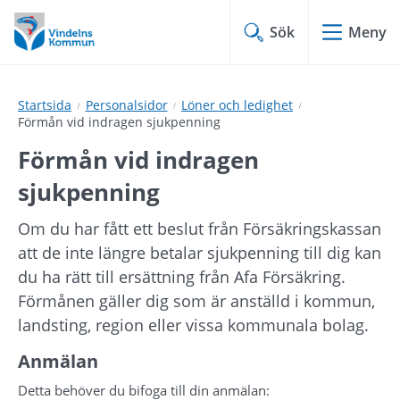
Hoppa
Hoppa
till
till
Sök
Meny
innehåll
undermeny
Startsida
Personalsidor
Löner och ledighet
Förmån vid indragen sjukpenning
Förmån vid indragen 
sjukpenning
Om du har fått ett beslut från Försäkringskassan 
att de inte längre betalar sjukpenning till dig kan 
du ha rätt till ersättning från Afa Försäkring. 
Förmånen gäller dig som är anställd i kommun, 
landsting, region eller vissa kommunala bolag.
Anmälan
Detta behöver du bifoga till din anmälan: