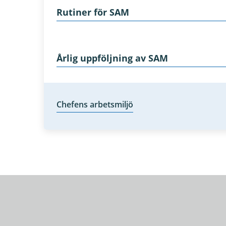
Rutiner för SAM
Årlig uppföljning av SAM
Chefens arbetsmiljö