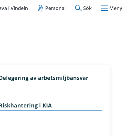
eva i Vindeln
Personal
Sök
Meny
Delegering av arbetsmiljöansvar
Riskhantering i KIA