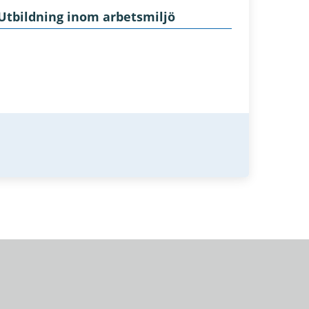
Utbildning inom arbetsmiljö