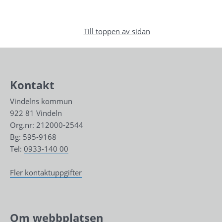
Till toppen av sidan
Kontakt
Vindelns kommun
922 81 Vindeln
Org.nr: 212000-2544
Bg: 595-9168
Tel: 
0933-140 00
Fler kontaktuppgifter
Om webbplatsen