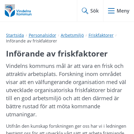
Hoppa
Hoppa
till
till
Sök
Meny
innehåll
undermeny
Startsida
Personalsidor
Arbetsmiljö
Friskfaktorer
Införande av friskfaktorer
Införande av friskfaktorer
Vindelns kommuns mål är att vara en frisk och 
attraktiv arbetsplats. Forskning inom området 
visar att en välfungerande organisation med väl 
utvecklade organisatoriska friskfaktorer bidrar 
till en god arbetsmiljö och att den därmed är 
bättre rustad för att möta kommande 
utmaningar.
Utifrån den kunskap forskningen ger oss har vi i ledningen 
bestämt oss för att utveckla vårt sätt att arbeta främjande 