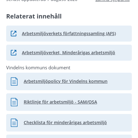
Relaterat innehåll
Arbetsmiljöverkets författningssamling (AFS)
Länk till annan webbplats.
Arbetsmiljöverket, Minderårigas arbetsmiljö
Länk till annan webbplats.
Vindelns kommuns dokument
Arbetsmiljöpolicy för Vindelns kommun
Pdf, 323.1 kB.
Riktlinje för arbetsmiljö - SAM/OSA
Pdf, 469.1 kB.
Checklista för minderårigas arbetsmiljö
Pdf, 377.3 kB.