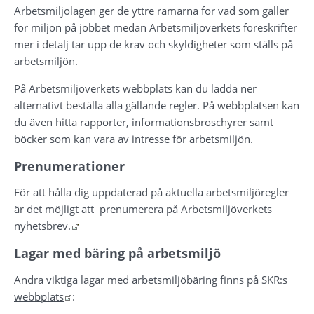
Arbetsmiljölagen ger de yttre ramarna för vad som gäller 
för miljön på jobbet medan Arbetsmiljöverkets föreskrifter 
mer i detalj tar upp de krav och skyldigheter som ställs på 
arbetsmiljön.
På Arbetsmiljöverkets webbplats kan du ladda ner 
alternativt beställa alla gällande regler. På webbplatsen kan 
du även hitta rapporter, informationsbroschyrer samt 
böcker som kan vara av intresse för arbetsmiljön.
Prenumerationer
För att hålla dig uppdaterad på aktuella arbetsmiljöregler 
är det möjligt att 
 prenumerera på Arbetsmiljöverkets 
Länk till annan webbplats.
nyhetsbrev.
Lagar med bäring på arbetsmiljö
Andra viktiga lagar med arbetsmiljöbäring finns på 
SKR:s 
Länk till annan webbplats.
webbplats
: