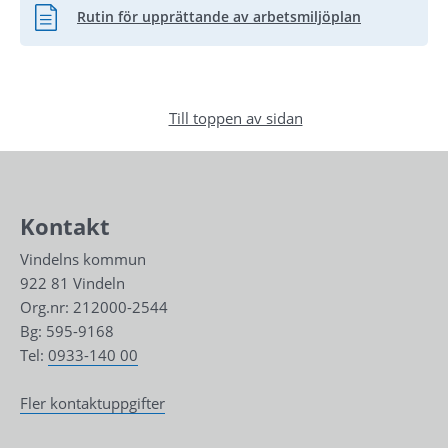
Rutin för upprättande av arbetsmiljöplan
Word, 95.4 kB.
Till toppen av sidan
Kontakt
Vindelns kommun
922 81 Vindeln
Org.nr: 212000-2544
Bg: 595-9168
Tel: 
0933-140 00
Fler kontaktuppgifter