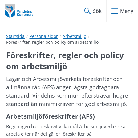
Hoppa
Hoppa
till
till
Sök
Meny
innehåll
undermeny
Startsida
Personalsidor
Arbetsmiljö
Föreskrifter, regler och policy om arbetsmiljö
Föreskrifter, regler och policy 
om arbetsmiljö
Lagar och Arbetsmiljöverkets föreskrifter och 
allmänna råd (AFS) anger lägsta godtagbara 
standard. Vindelns kommun eftersträvar högre 
standard än minimikraven för god arbetsmiljö.
Arbetsmiljöföreskrifter (AFS)
Regeringen har beskrivit vilka mål Arbetsmiljöverket ska 
arbeta efter när det gäller föreskrifter på 