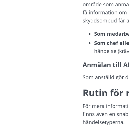
område som anmäla
få information om 
skyddsombud får au
Som medarbe
Som chef ell
händelse (kräv
Anmälan till A
Som anställd gör du
Rutin för 
För mera informat
finns även en snab
händelsetyperna.