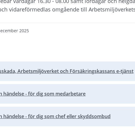
nebär vardagar 16.30 - 08.00 samt lördagar och helgda
och vidareförmedlas omgående till Arbetsmiljöverkets
december 2025
skada, Arbetsmiljöverket och Försäkringskassans e-tjänst
bbplats.
n händelse - för dig som medarbetare
bplats, öppnas i nytt fönster.
n händelse - för dig som chef eller skyddsombud
bplats, öppnas i nytt fönster.