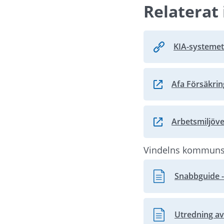
Relaterat 
KIA-systemet
Afa Försäkri
Länk till annan we
Arbetsmiljöve
Länk till annan we
Vindelns kommun
Snabbguide - 
Pdf, 207 kB.
Utredning av
Pdf, 339.9 kB.