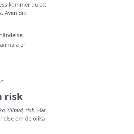
ss kommer du att 
 Även ditt 
bbplats.
 händelse.
ll annan webbplats.
t anmäla en 
Länk till annan webbplats.
.
 risk
a, tillbud, risk
. Här 
else om de olika 