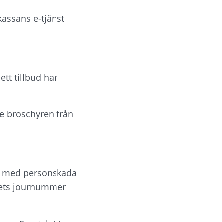
assans e-tjänst 
tt tillbud har 
Se broschyren från 
ka med personskada 
och/eller dödsfall inträffar efter kontorstid, ringer du till Arbetsmiljöverkets journummer 