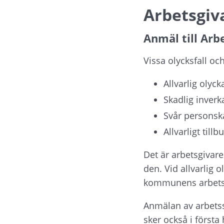
Arbetsgiv
Anmäl till Arb
Vissa olycksfall oc
Allvarlig olyck
Skadlig inverk
Svår personska
Allvarligt till
Det är arbetsgivare
den. Vid allvarlig 
kommunens arbetsm
Anmälan av arbetss
sker också i första