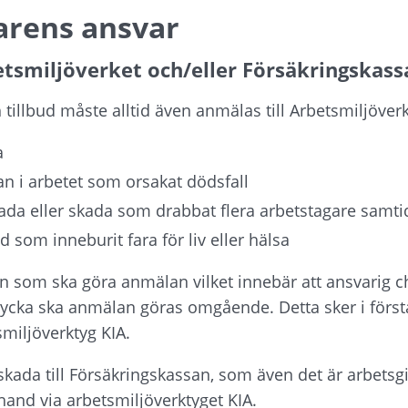
arens ansvar
etsmiljöverket och/eller Försäkringskass
h tillbud måste alltid även anmälas till Arbetsmiljöver
a
an i arbetet som orsakat dödsfall
da eller skada som drabbat flera arbetstagare samti
bud som inneburit fara för liv eller hälsa
n som ska göra anmälan vilket innebär att ansvarig che
olycka ska anmälan göras omgående. Detta sker i först
iljöverktyg KIA.
kada till Försäkringskassan, som även det är arbetsgi
 hand via arbetsmiljöverktyget KIA.