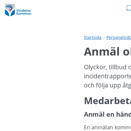
Hoppa
Hoppa
till
till
innehåll
undermeny
Startsida
Personalsid
Anmäl ol
Olyckor, tillbud
incidentrapporte
och följa upp åt
Medarbet
Anmäl en händ
En anmälan kommer 