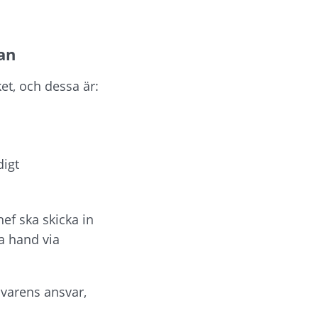
an
ket, och dessa är:
digt
f ska skicka in 
a hand via 
varens ansvar, 