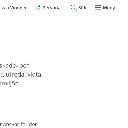
eva i Vindeln
Personal
Sök
Meny
skade- och 
t utreda, vidta 
smiljön.
ansvar för det 