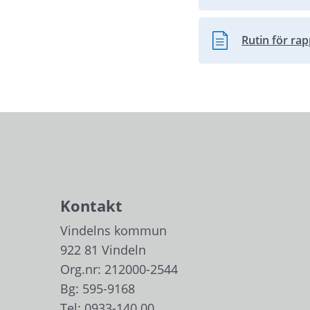
Rutin för rap
Pdf, 275.3 kB.
Kontakt
Vindelns kommun
922 81 Vindeln
Org.nr: 212000-2544
Bg: 595-9168
Tel: 
0933-140 00