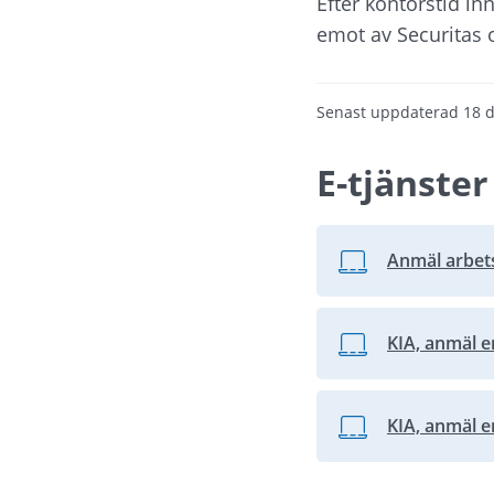
Efter kontorstid in
emot av Securitas 
Senast uppdaterad
18 
E-tjänster
Anmäl arbets
Länk till annan we
KIA, anmäl e
Länk till annan web
KIA, anmäl e
Länk till annan web