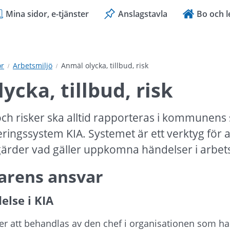
Mina sidor, e-tjänster
Anslagstavla
Bo och l
or
Arbetsmiljö
Anmäl olycka, tillbud, risk
ycka, tillbud, risk
 och risker ska alltid rapporteras i kommunens 
ringssystem KIA. Systemet är ett verktyg för at
gärder vad gäller uppkomna händelser i arbet
arens ansvar
else i KIA
att behandlas av den chef i organisationen som har 