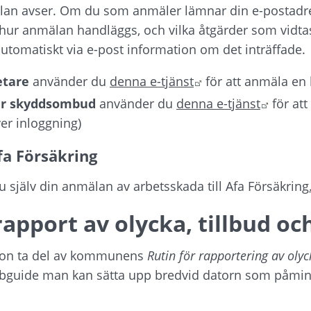
n avser. Om du som anmäler lämnar din e-postadre
hur anmälan handläggs, och vilka åtgärder som vidtas.
tomatiskt via e-post information om det inträffade.
Länk till annan we
tare
 använder du 
denna e-tjänst
 för att anmäla en
Länk ti
er skyddsombud
 använder du 
denna e-tjänst
 för at
er inloggning)
fa Försäkring
 själv din anmälan av arbetsskada till Afa Försäkring
rapport av olycka, tillbud och
ion ta del av kommunens 
Rutin för rapportering av olyck
bguide man kan sätta upp bredvid datorn som påminn