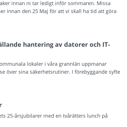
saker innan ni tar ledigt inför sommaren. Missa
ner innan den 25 Maj för att vi skall ha tid att göra
llande hantering av datorer och IT-
t kommunala lokaler i våra grannlän uppmanar
 över sina säkerhetsrutiner. I förebyggande syfte
r
s 25-årsjubilarer med en tvårätters lunch på