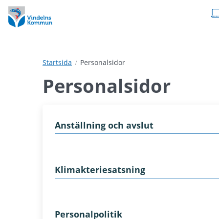
Hoppa
Hoppa
till
till
innehåll
undermeny
Startsida
Personalsidor
Personalsidor
Anställning och avslut
Klimakteriesatsning
Personalpolitik