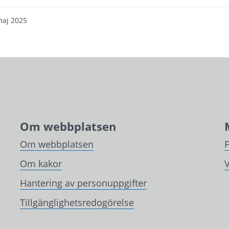
maj 2025
Om webbplatsen
Om webbplatsen
Om kakor
V
Hantering av personuppgifter
Tillgänglighetsredogörelse