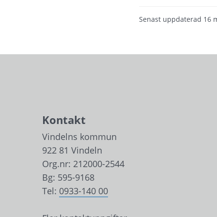
Senast uppdaterad
16 
Kontakt
Vindelns kommun
922 81 Vindeln
Org.nr: 212000-2544
Bg: 595-9168
Tel: 
0933-140 00