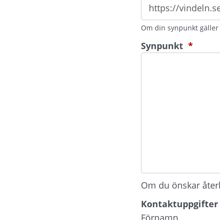
Om din synpunkt gäller e
(oblig
Synpunkt
*
Om du önskar återko
Kontaktuppgifter
Kontaktuppgifter
Förnamn