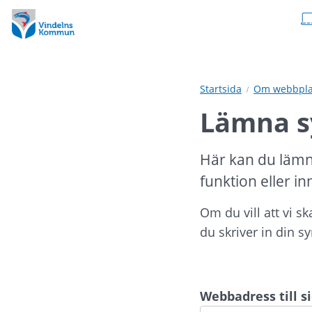
Hoppa
Hoppa
till
till
innehåll
undermeny
Startsida
Om webbpla
Lämna s
Här kan du lämn
funktion eller in
Om du vill att vi s
du skriver in din s
Webbadress till 