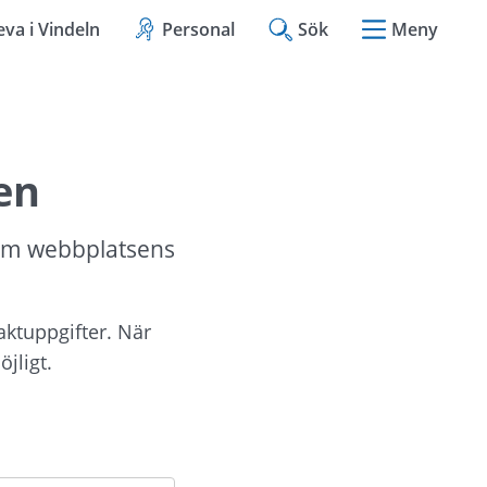
eva i Vindeln
Personal
Sök
Meny
en
om webbplatsens 
aktuppgifter. När 
jligt.