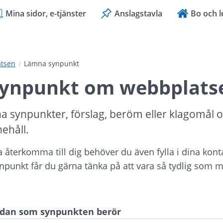
Mina sidor, e-tjänster
Anslagstavla
Bo och l
tsen
Lämna synpunkt
ynpunkt om webbplats
a synpunkter, förslag, beröm eller klagomål 
nehåll.
ka återkomma till dig behöver du även fylla i dina kont
ynpunkt får du gärna tänka på att vara så tydlig som mö
sidan som synpunkten berör