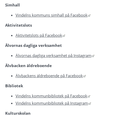
Simhall
Länk till anna
Vindelns kommuns simhall på Facebook
Aktivitetslots
Länk till annan webbplats.
Aktivitetslots på Facebook
Älvornas dagliga verksamhet
Länk till an
Älvornas dagliga verksamhet på Instagram
Älvbacken äldreboende
Länk till annan 
Älvbackens äldreboende på Facebook
Bibliotek
Länk till anna
Vindelns kommunbibliotek på Facebook
Länk till anna
Vindelns kommunbibliotek på Instagram
Kulturskolan