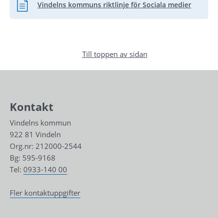
Vindelns kommuns riktlinje för Sociala medier
Pdf, 365.8 kB.
Till toppen av sidan
Kontakt
Vindelns kommun
922 81 Vindeln
Org.nr: 212000-2544
Bg: 595-9168
Tel: 
0933-140 00
Fler kontaktuppgifter