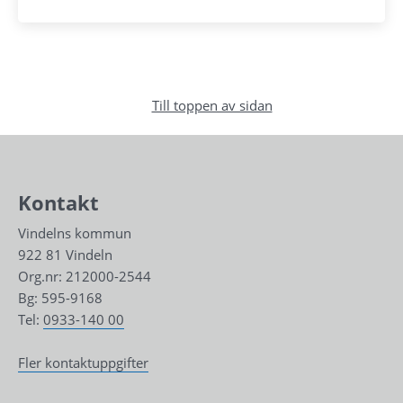
Till toppen av sidan
Kontakt
Vindelns kommun
922 81 Vindeln
Org.nr: 212000-2544
Bg: 595-9168
Tel: 
0933-140 00
Fler kontaktuppgifter