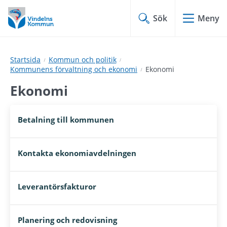
Hoppa
Hoppa
till
till
Sök
Meny
innehåll
undermeny
Startsida
Kommun och politik
Kommunens förvaltning och ekonomi
Ekonomi
Ekonomi
Betalning till kommunen
Kontakta ekonomiavdelningen
Leverantörsfakturor
Planering och redovisning