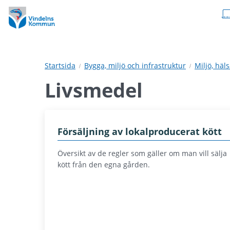
Hoppa
Hoppa
till
till
innehåll
undermeny
Startsida
Bygga, miljö och infrastruktur
Miljö, häl
Livsmedel
Försäljning av lokalproducerat kött
Översikt av de regler som gäller om man vill sälja
kött från den egna gården.