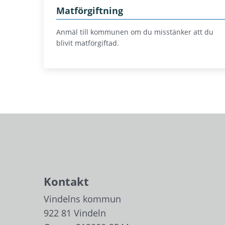
Matförgiftning
Anmäl till kommunen om du misstänker att du
blivit matförgiftad.
Kontakt
Vindelns kommun
922 81 Vindeln