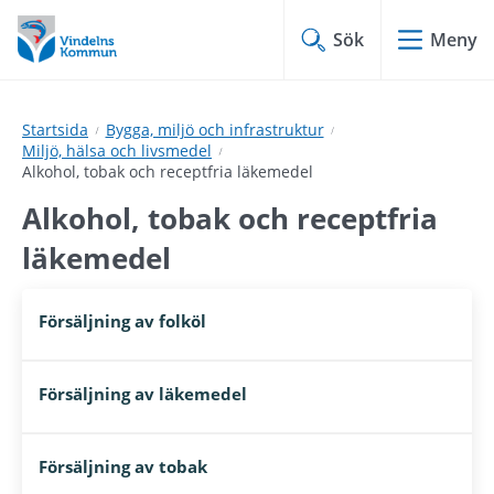
Hoppa
Hoppa
till
till
Sök
Meny
innehåll
undermeny
Startsida
Bygga, miljö och infrastruktur
Miljö, hälsa och livsmedel
Alkohol, tobak och receptfria läkemedel
Alkohol, tobak och receptfria 
läkemedel
Försäljning av folköl
Försäljning av läkemedel
Försäljning av tobak