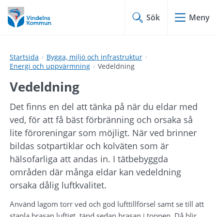
Hoppa
Hoppa
till
till
Sök
Meny
innehåll
undermeny
Startsida
Bygga, miljö och infrastruktur
Energi och uppvärmning
Vedeldning
Vedeldning
Det finns en del att tänka på när du eldar med 
ved, för att få bäst förbränning och orsaka så 
lite föroreningar som möjligt. När ved brinner 
bildas sotpartiklar och kolväten som är 
hälsofarliga att andas in. I tätbebyggda 
områden där många eldar kan vedeldning 
orsaka dålig luftkvalitet.
Använd lagom torr ved och god lufttillförsel samt se till att 
stapla brasan luftigt, tänd sedan brasan i toppen. Då blir 