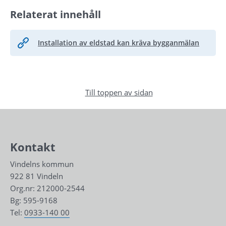
Relaterat innehåll
Installation av eldstad kan kräva bygganmälan
Till toppen av sidan
Kontakt
Vindelns kommun
922 81 Vindeln
Org.nr: 212000-2544
Bg: 595-9168
Tel: 
0933-140 00