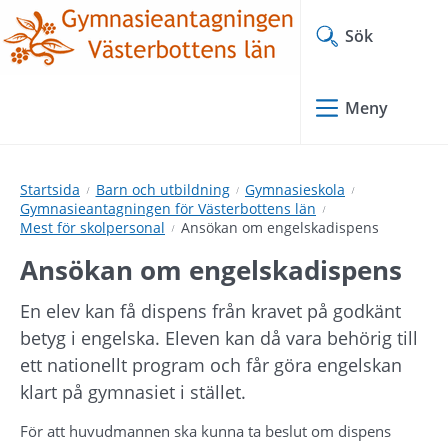
Hoppa
Hoppa
till
till
Sök
innehåll
undermeny
Meny
Startsida
Barn och utbildning
Gymnasieskola
Gymnasieantagningen för Västerbottens län
Mest för skolpersonal
Ansökan om engelskadispens
Ansökan om engelskadispens
En elev kan få dispens från kravet på godkänt 
betyg i engelska. Eleven kan då vara behörig till 
ett nationellt program och får göra engelskan 
klart på gymnasiet i stället.
För att huvudmannen ska kunna ta beslut om dispens 