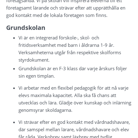
företagsanda. Vi på skolan vill inspirera eleverna till ett 
företagsamt lärande och strävar efter att upprätthålla en 
god kontakt med de lokala företagen som finns.
Grundskolan
Vi är en integrerad förskole-, skol- och 
fritidsverksamhet med barn i åldrarna 1-9 år. 
Verksamheterna utgår från respektive skolforms 
styrdokument.
Grundskolan är en F-3 klass där varje årskurs följer 
sin egen timplan.
Vi arbetar med en flexibel pedagogik för att nå varje 
elevs maximala kapacitet. Alla ska få chans att 
utvecklas och lära. Glädje över kunskap och inlärning 
genomsyrar skoldagarna.
Vi strävar efter en god kontakt med vårdnadshavare, 
där samspel mellan lärare, vårdnadshavare och elev 
får råda. Veckobrev samt läxbrev med tydlig 