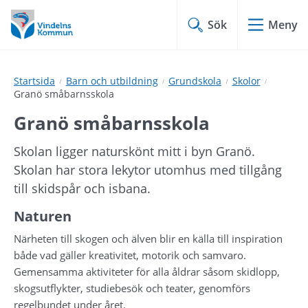
Hoppa
Hoppa
till
till
Sök
Meny
innehåll
undermeny
Startsida
Barn och utbildning
Grundskola
Skolor
Granö småbarnsskola
Granö småbarnsskola
Skolan ligger naturskönt mitt i byn Granö. 
Skolan har stora lekytor utomhus med tillgång 
till skidspår och isbana.
Naturen
Närheten till skogen och älven blir en källa till inspiration 
både vad gäller kreativitet, motorik och samvaro. 
Gemensamma aktiviteter för alla åldrar såsom skidlopp, 
skogsutflykter, studiebesök och teater, genomförs 
regelbundet under året.