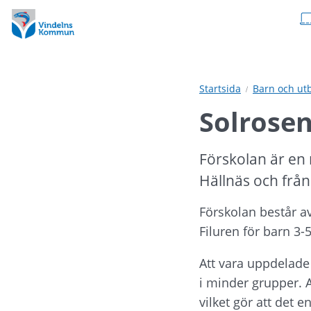
Hoppa
Hoppa
till
till
innehåll
undermeny
Startsida
Barn och ut
Solrosen
Förskolan är en 
Hällnäs och från
Förskolan består av
Filuren för barn 3-5
Att vara uppdelade i
i minder grupper. 
vilket gör att det 