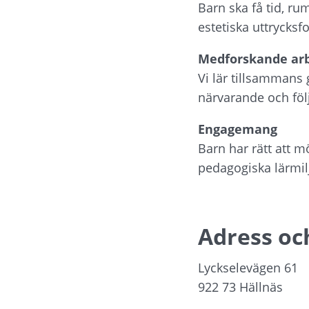
Barn ska få tid, ru
estetiska uttrycksf
Medforskande arb
Vi lär tillsammans
närvarande och föl
Engagemang
Barn har rätt att 
pedagogiska lärmil
Adress oc
Lyckselevägen 61
922 73 Hällnäs