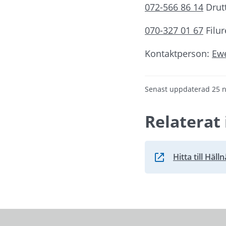
072-566 86 14
 Drut
070-327 01 67
 Filu
Kontaktperson: 
Ewe
Senast uppdaterad
25 
Relaterat 
Hitta till Häll
Länk till annan we