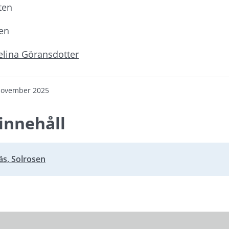
ten
ren
lina Göransdotter
november 2025
innehåll
näs, Solrosen
bbplats.