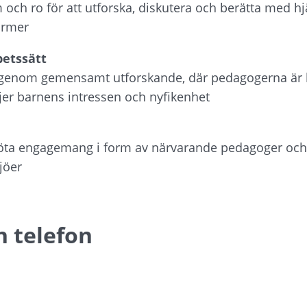
m och ro för att utforska, diskutera och berätta med hjä
ormer
etssätt
 genom gemensamt utforskande, där pedagogerna är l
jer barnens intressen och nyfikenhet
möta engagemang i form av närvarande pedagoger och
jöer
h telefon