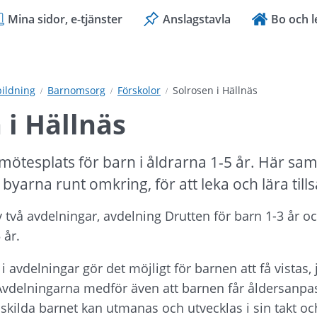
Mina sidor, e-tjänster
Anslagstavla
Bo och l
bildning
Barnomsorg
Förskolor
Solrosen i Hällnäs
 i Hällnäs
mötesplats för barn i åldrarna 1-5 år. Här sam
 byarna runt omkring, för att leka och lära til
 två avdelningar, avdelning Drutten för barn 1-3 år o
 år.
 avdelningar gör det möjligt för barnen att få vistas, 
Avdelningarna medför även att barnen får åldersanpass
enskilda barnet kan utmanas och utvecklas i sin takt oc