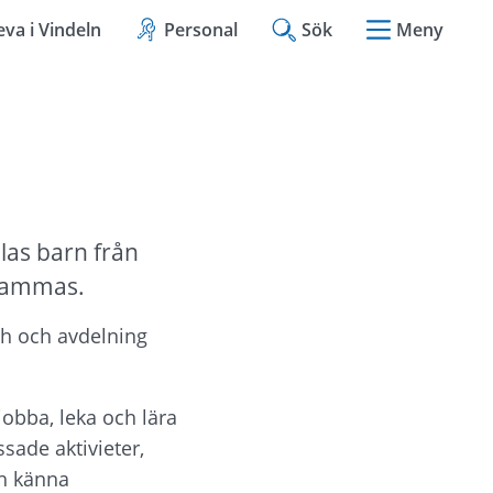
eva i Vindeln
Personal
Sök
Meny
las barn från 
lsammas.
ch och avdelning 
jobba, leka och lära 
ade aktivieter, 
h känna 