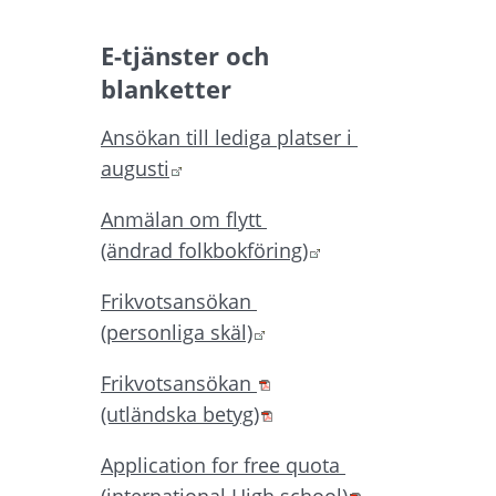
E-tjänster och 
blanketter
Ansökan till lediga platser i 
Länk till annan webbplats.
augusti
Anmälan om flytt 
Länk till annan we
(ändrad folkbokföring)
Frikvotsansökan 
Länk till annan webbplat
(personliga skäl)
Pdf, 187.7 kB.
Frikvotsansökan 
Pdf, 187.7 kB.
(utländska betyg)
Application for free quota 
Pdf, 187.4 kB.