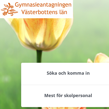
Hoppa
Hoppa
till
till
innehåll
undermeny
Söka och komma in
Mest för skolpersonal