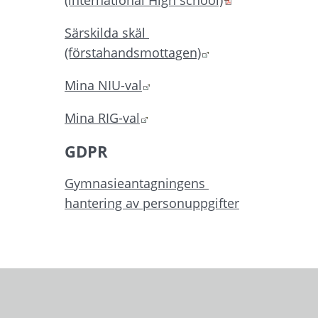
(international High school)
Särskilda skäl 
Länk till annan we
(förstahandsmottagen)
Länk till annan webbplats.
Mina NIU-val
Länk till annan webbplats.
Mina RIG-val
GDPR
Gymnasieantagningens 
hantering av personuppgifter